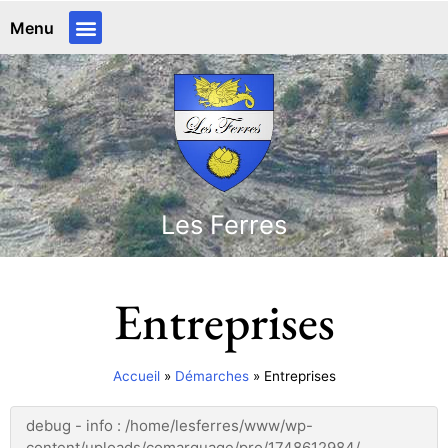
Menu
Les Ferres
Entreprises
Accueil
»
Démarches
»
Entreprises
debug - info : /home/lesferres/www/wp-
content/uploads/comarquage/pro/1748612984/